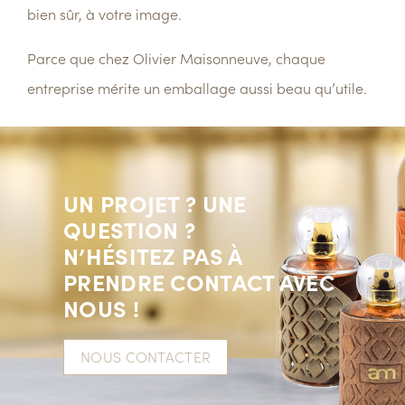
bien sûr, à
votre image
.
Parce que chez
Olivier Maisonneuve
,
chaque
entreprise mérite un emballage aussi beau qu’utile.
UN PROJET ? UNE
QUESTION ?
N’HÉSITEZ PAS À
PRENDRE CONTACT AVEC
NOUS !
NOUS CONTACTER