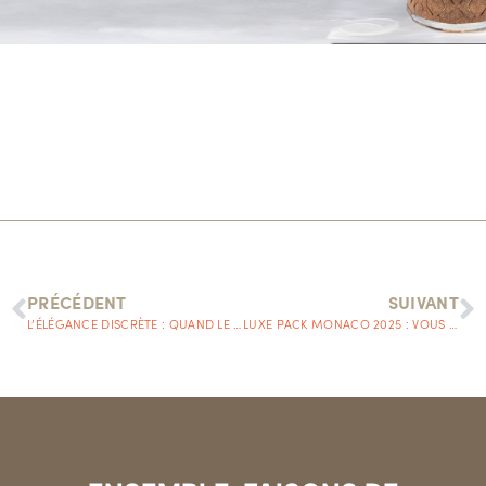
PRÉCÉDENT
SUIVANT
L’ÉLÉGANCE DISCRÈTE : QUAND LE PACKAGING ADOPTE LES CODES DU “QUIET LUXURY”
LUXE PACK MONACO 2025 : VOUS MONTRER CE QU’ON NE VOIT PAS TOUJOURS